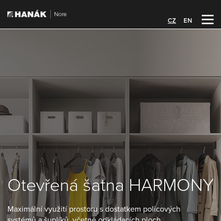
CZ
EN
Otevřená šatna HARMONY
Maximální využití prostoru s dostatkem policových
systémů a šuplíků, včetně odkládacích ploch,