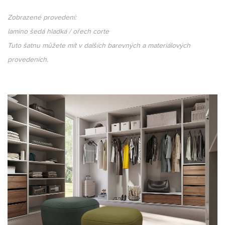
Zobrazené provedení:
lamino šedá hladká / ořech corte
Tuto šatnu můžete mít v dalších barevných a materiálových
provedeních.