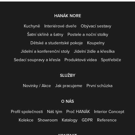
HANÁK NORE
Kuchyně
Interiérové dveře
Obývací sestavy
Šatní skříně a šatny
Postele a noční stolky
Dětské a studentské pokoje
Koupelny
Jídelní a konferenční stoly
Jídelní židle a křesílka
Sedací soupravy a křesla
Produktová videa
Spotřebiče
SLUŽBY
Novinky / Akce
Jak pracujeme
První schůzka
O NÁS
Profil společnosti
Náš tým
Proč HANÁK
Interior Concept
Kolekce
Showroom
Katalogy
GDPR
Reference