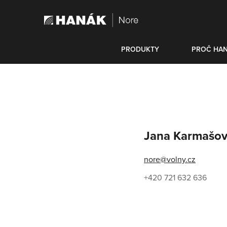
PRODUKTY
PROČ HA
Jana Karmašo
nore@volny.cz
+420 721 632 636