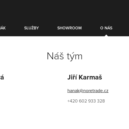
NÁK
SLUŽBY
SHOWROOM
O NÁS
Náš tým
vá
Jiří Karmaš
hanak@noretrade.cz
+420 602 933 328