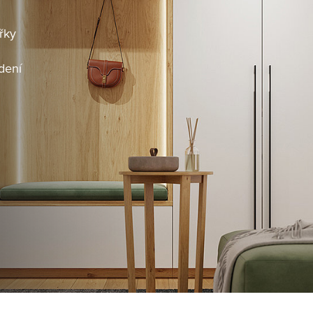
řky
dení