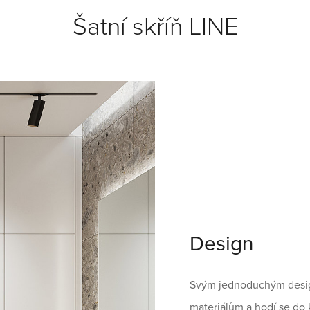
Šatní skříň LINE
Design
Svým jednoduchým desig
materiálům a hodí se do k