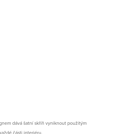
nem dává šatní skříň vyniknout použitým
aždé části interiéru.