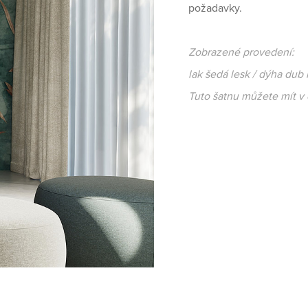
požadavky.
Zobrazené provedení:
lak šedá lesk / dýha dub 
Tuto šatnu můžete mít v